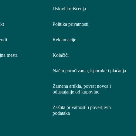
Uslovi korišćenja
kt
Politika privatnosti
vodi
Reklamacije
jna mesta
Kolačići
Način poručivanja, isporuke i plaćanja
Zamena artikla, povrat novca i
odustajanje od kupovine
Zaštita privatnosti i poverljivih
podataka