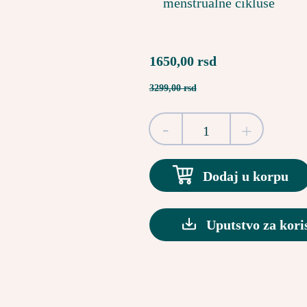
menstrualne cikluse
1650,00 rsd
3299,00 rsd
-
+
Dodaj u korpu
Uputstvo za kori