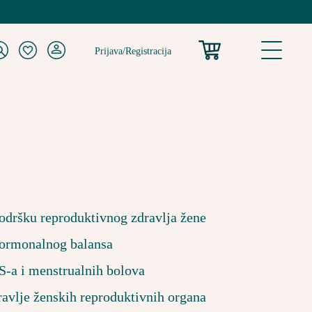
tura.rs
Prijava/Registracija
odršku reproduktivnog zdravlja žene
ormonalnog balansa
-a i menstrualnih bolova
ravlje ženskih reproduktivnih organa