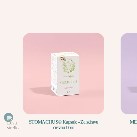
a
STOMACHUS© Kapsule - Za zdravu
MENO
crevnu floru