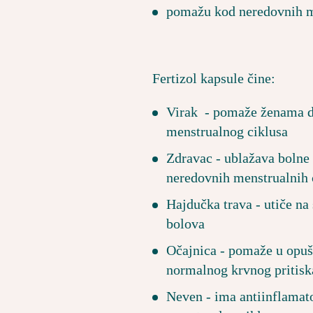
pomažu kod neredovnih m
Fertizol kapsule čine:
Virak - pomaže ženama da
menstrualnog ciklusa
Zdravac - ublažava bolne 
neredovnih menstrualnih 
Hajdučka trava - utiče na
bolova
Očajnica - pomaže u opušt
normalnog krvnog pritiska
Neven - ima antiinflamat