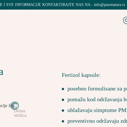
UDŽBINE I SVE INFORMACIJE KONTAKTIRAJTE NAS NA - info@purena
a
Fertizol kapsule:
posebno formulisane za p
pomažu kod održavanja h
ublažavaju simptome PMS
preventivno održavaju zd