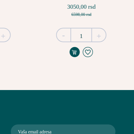
3050,00 rsd
6598,00 rsd
-
+
+