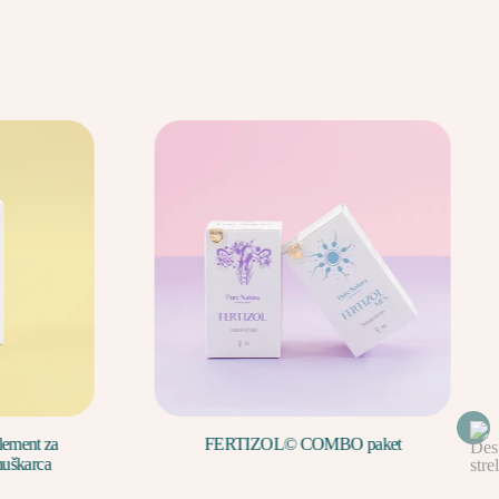
ent za
FERTIZOL© COMBO paket
škarca