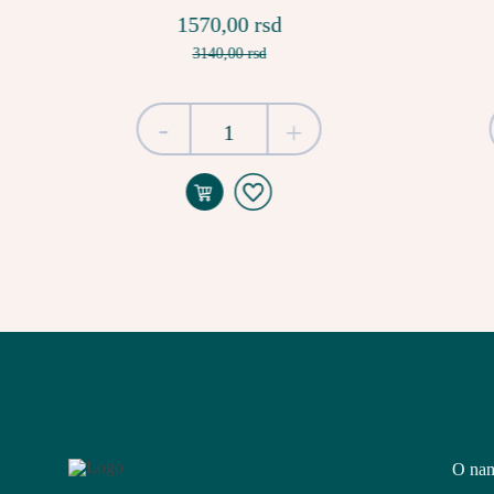
1570,00 rsd
3140,00 rsd
-
+
O na