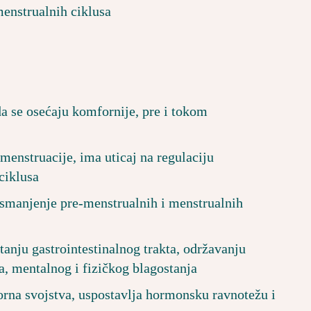
enstrualnih ciklusa
 se osećaju komfornije, pre i tokom
menstruacije, ima uticaj na regulaciju
ciklusa
 smanjenje pre-menstrualnih i menstrualnih
anju gastrointestinalnog trakta, održavanju
, mentalnog i fizičkog blagostanja
orna svojstva, uspostavlja hormonsku ravnotežu i