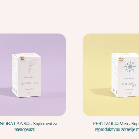
BALANS© - Suplement za
FERTIZOL© Men - Suplem
menopauzu
reproduktivno zdravlje mu