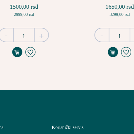
1500,00 rsd
1650,00 rsd
2999,00 rsd
3299,00 rsd
-
-
+
ma
Korisnički servis